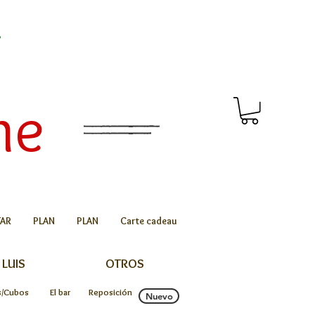
!
me
AR
PLAN
PLAN
Carte cadeau
 LUIS
OTROS
as/Cubos
El bar
Reposición
Nuevo