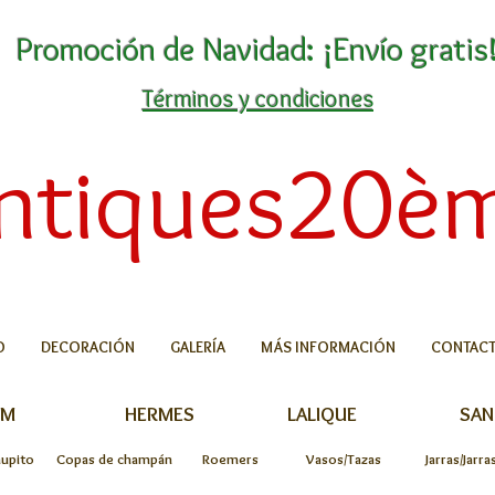
Promoción de Navidad: ¡Envío gratis
Términos y condiciones
ntiques20è
O
DECORACIÓN
GALERÍA
MÁS INFORMACIÓN
CONTACT
UM
HERMES
LALIQUE
SAN
hupito
Copas de champán
Roemers
Vasos/Tazas
Jarras/Jarr